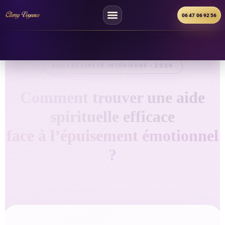
06 47 06 92 56
SOUVERAINETÉ INTÉRIEURE • 2026
Comment trouver une aide
spirituelle efficace
face à l’épuisement émotionnel
?