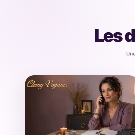
Les d
Une