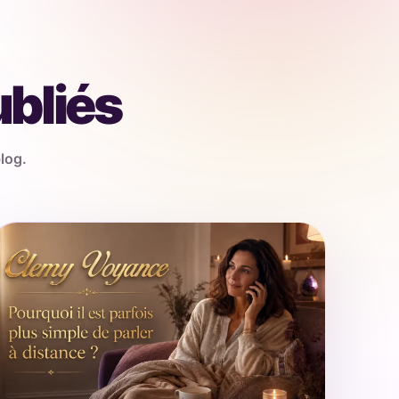
ubliés
log.