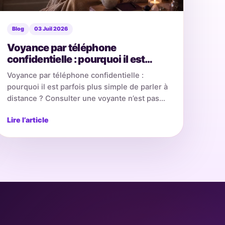
Blog
03 Juil 2026
Voyance par téléphone
confidentielle : pourquoi il est
parfois plus simple de parler à
Voyance par téléphone confidentielle :
distance
pourquoi il est parfois plus simple de parler à
distance ? Consulter une voyante n’est pas
toujours une démarche…
Lire l’article